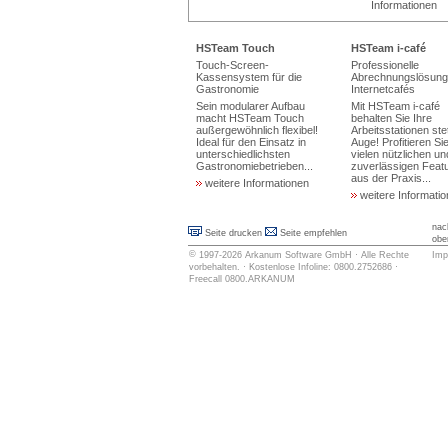
Informationen
HSTeam Touch
HSTeam i-café
Touch-Screen-
Professionelle
Kassensystem für die
Abrechnungslösung 
Gastronomie
Internetcafés
Sein modularer Aufbau
Mit HSTeam i-café
macht HSTeam Touch
behalten Sie Ihre
außergewöhnlich flexibel!
Arbeitsstationen ste
Ideal für den Einsatz in
Auge! Profitieren Si
unterschiedlichsten
vielen nützlichen un
Gastronomiebetrieben...
zuverlässigen Feat
aus der Praxis...
weitere Informationen
weitere Informati
nac
Seite drucken
Seite empfehlen
obe
©
1997-2026
Arkanum Software GmbH
· Alle Rechte
Imp
vorbehalten. · Kostenlose Infoline: 0800.2752686 ·
Freecall 0800.ARKANUM