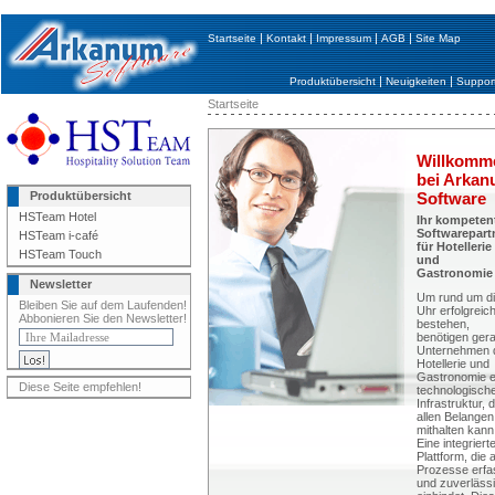
|
|
|
|
Startseite
Kontakt
Impressum
AGB
Site Map
|
|
Produktübersicht
Neuigkeiten
Suppor
Startseite
Willkomm
bei Arka
Produktübersicht
Software
HSTeam Hotel
Ihr kompeten
Softwarepart
HSTeam i-café
für Hotellerie
HSTeam Touch
und
Gastronomie
Newsletter
Um rund um d
Bleiben Sie auf dem Laufenden!
Uhr erfolgreic
Abbonieren Sie den Newsletter!
bestehen,
benötigen ger
Unternehmen 
Hotellerie und
Gastronomie e
Diese Seite empfehlen!
technologisch
Infrastruktur, d
allen Belangen
mithalten kann
Eine integriert
Plattform, die a
Prozesse erfa
und zuverläss