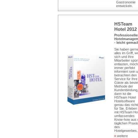
Gastronomie
entwickeln.
HSTeam
Hotel 2012
Professionelle
Hotelmanage
- leicht gemac
Sie haben gern
alles im Griff, w
sich und Ihre
Mitarbeiter spü
entlasten, möch
immer perfekt
informiert sein 
betrachten den
Service für Ihre
Gäste als beste
Methode der
Kundenbindung
dann ist die
HSTeam Hotel
Hotelsoftware
genau das richt
für Sie. Erleben
mit HSTeam Hot
umfassendes
Know-how aus 
täglichen Praxis
des
Hotelgewerbes..
weitere