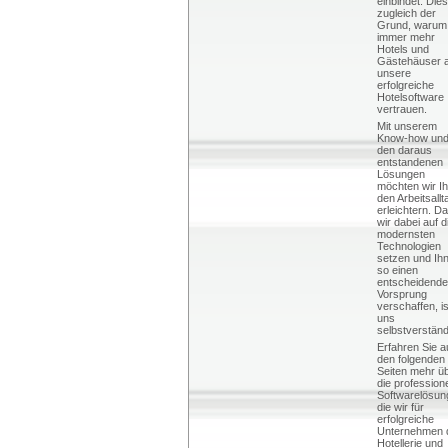
einbindet. Dies
zugleich der
Grund, warum
immer mehr
Hotels und
Gästehäuser 
unsere
erfolgreiche
Hotelsoftware
vertrauen.
Mit unserem
Know-how un
den daraus
entstandenen
Lösungen
möchten wir I
den Arbeitsallt
erleichtern. D
wir dabei auf d
modernsten
Technologien
setzen und Ih
so einen
entscheidend
Vorsprung
verschaffen, is
uns
selbstverständ
Erfahren Sie a
den folgenden
Seiten mehr ü
die profession
Softwarelösun
die wir für
erfolgreiche
Unternehmen 
Hotellerie und