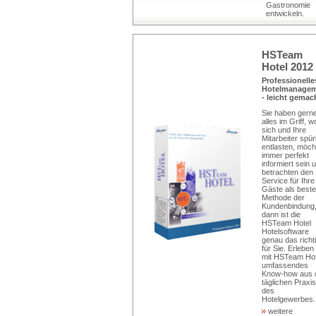
Gastronomie
entwickeln.
HSTeam
Hotel 2012
Professionelle
Hotelmanage
- leicht gemac
Sie haben gern
alles im Griff, w
sich und Ihre
Mitarbeiter spü
entlasten, möch
immer perfekt
informiert sein 
betrachten den
Service für Ihre
Gäste als beste
Methode der
Kundenbindung
dann ist die
HSTeam Hotel
Hotelsoftware
genau das richt
für Sie. Erleben
mit HSTeam Hot
umfassendes
Know-how aus 
täglichen Praxis
des
Hotelgewerbes..
weitere