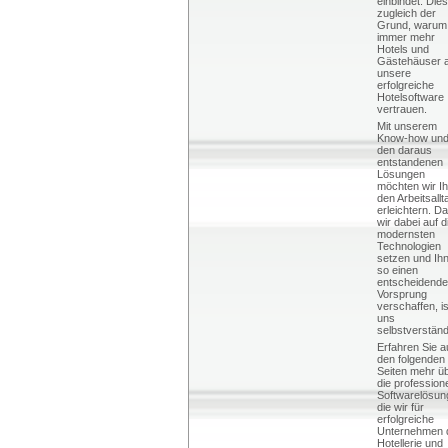
einbindet. Dies
zugleich der
Grund, warum
immer mehr
Hotels und
Gästehäuser 
unsere
erfolgreiche
Hotelsoftware
vertrauen.
Mit unserem
Know-how un
den daraus
entstandenen
Lösungen
möchten wir I
den Arbeitsallt
erleichtern. D
wir dabei auf d
modernsten
Technologien
setzen und Ih
so einen
entscheidend
Vorsprung
verschaffen, is
uns
selbstverständ
Erfahren Sie a
den folgenden
Seiten mehr ü
die profession
Softwarelösun
die wir für
erfolgreiche
Unternehmen 
Hotellerie und