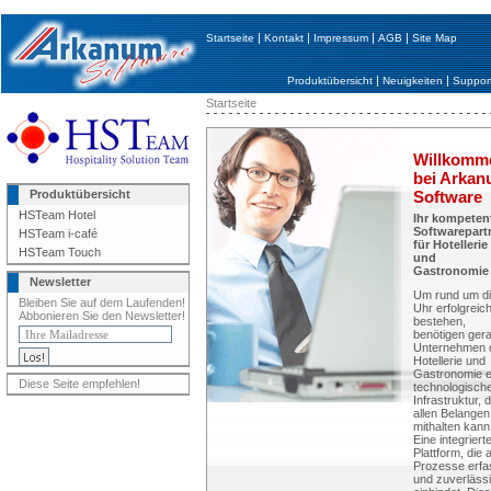
|
|
|
|
Startseite
Kontakt
Impressum
AGB
Site Map
|
|
Produktübersicht
Neuigkeiten
Suppor
Startseite
Willkomm
bei Arka
Produktübersicht
Software
HSTeam Hotel
Ihr kompeten
Softwarepart
HSTeam i-café
für Hotellerie
HSTeam Touch
und
Gastronomie
Newsletter
Um rund um d
Bleiben Sie auf dem Laufenden!
Uhr erfolgreic
Abbonieren Sie den Newsletter!
bestehen,
benötigen ger
Unternehmen 
Hotellerie und
Gastronomie e
Diese Seite empfehlen!
technologisch
Infrastruktur, d
allen Belangen
mithalten kann
Eine integriert
Plattform, die a
Prozesse erfa
und zuverläss