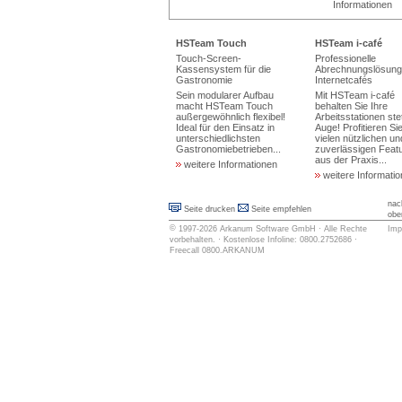
Informationen
HSTeam Touch
HSTeam i-café
Touch-Screen-
Professionelle
Kassensystem für die
Abrechnungslösung 
Gastronomie
Internetcafés
Sein modularer Aufbau
Mit HSTeam i-café
macht HSTeam Touch
behalten Sie Ihre
außergewöhnlich flexibel!
Arbeitsstationen ste
Ideal für den Einsatz in
Auge! Profitieren Si
unterschiedlichsten
vielen nützlichen un
Gastronomiebetrieben...
zuverlässigen Feat
aus der Praxis...
weitere Informationen
weitere Informati
nac
Seite drucken
Seite empfehlen
obe
©
1997-2026
Arkanum Software GmbH
· Alle Rechte
Imp
vorbehalten. · Kostenlose Infoline: 0800.2752686 ·
Freecall 0800.ARKANUM