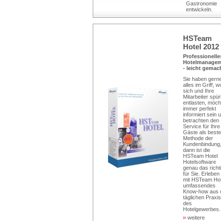
Gastronomie
entwickeln.
HSTeam
Hotel 2012
Professionelle
Hotelmanage
- leicht gemac
Sie haben gern
alles im Griff, w
sich und Ihre
Mitarbeiter spü
entlasten, möch
immer perfekt
informiert sein 
betrachten den
Service für Ihre
Gäste als beste
Methode der
Kundenbindung
dann ist die
HSTeam Hotel
Hotelsoftware
genau das richt
für Sie. Erleben
mit HSTeam Hot
umfassendes
Know-how aus 
täglichen Praxis
des
Hotelgewerbes..
weitere