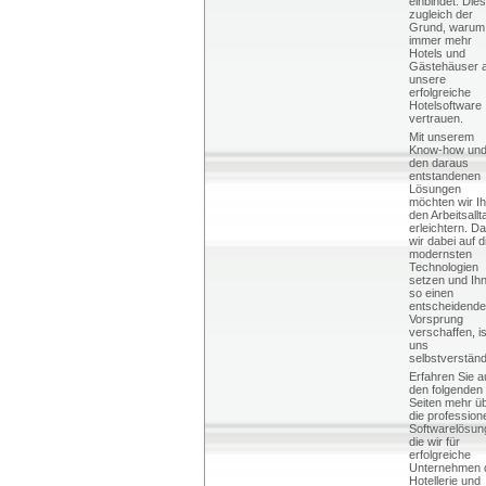
einbindet. Dies
zugleich der
Grund, warum
immer mehr
Hotels und
Gästehäuser 
unsere
erfolgreiche
Hotelsoftware
vertrauen.
Mit unserem
Know-how un
den daraus
entstandenen
Lösungen
möchten wir I
den Arbeitsallt
erleichtern. D
wir dabei auf d
modernsten
Technologien
setzen und Ih
so einen
entscheidend
Vorsprung
verschaffen, is
uns
selbstverständ
Erfahren Sie a
den folgenden
Seiten mehr ü
die profession
Softwarelösun
die wir für
erfolgreiche
Unternehmen 
Hotellerie und