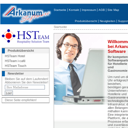
|
|
|
|
Startseite
Kontakt
Impressum
AGB
Site Map
|
|
Produktübersicht
Neuigkeiten
Suppor
Startseite
Willkomm
bei Arka
Produktübersicht
Software
HSTeam Hotel
Ihr kompeten
Softwarepart
HSTeam i-café
für Hotellerie
HSTeam Touch
und
Gastronomie
Newsletter
Um rund um d
Bleiben Sie auf dem Laufenden!
Uhr erfolgreic
Abbonieren Sie den Newsletter!
bestehen,
benötigen ger
Unternehmen 
Hotellerie und
Gastronomie e
Diese Seite empfehlen!
technologisch
Infrastruktur, d
allen Belangen
mithalten kann
Eine integriert
Plattform, die a
Prozesse erfa
und zuverläss