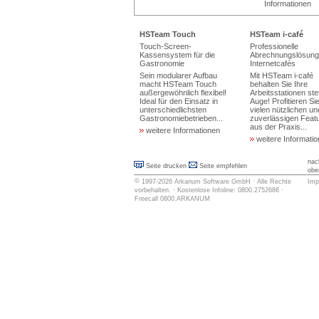
Informationen
HSTeam Touch
HSTeam i-café
Touch-Screen-
Professionelle
Kassensystem für die
Abrechnungslösung 
Gastronomie
Internetcafés
Sein modularer Aufbau
Mit HSTeam i-café
macht HSTeam Touch
behalten Sie Ihre
außergewöhnlich flexibel!
Arbeitsstationen ste
Ideal für den Einsatz in
Auge! Profitieren Si
unterschiedlichsten
vielen nützlichen un
Gastronomiebetrieben...
zuverlässigen Feat
aus der Praxis...
weitere Informationen
weitere Informati
nac
Seite drucken
Seite empfehlen
obe
©
1997-2026
Arkanum Software GmbH
· Alle Rechte
Imp
vorbehalten. · Kostenlose Infoline: 0800.2752686 ·
Freecall 0800.ARKANUM